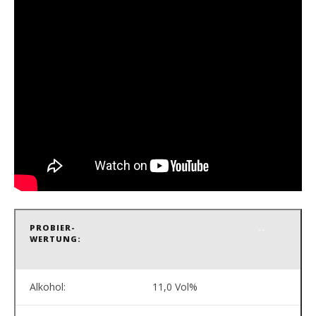
PROBIER-
..
WERTUNG:
Alkohol:
11,0 Vol%