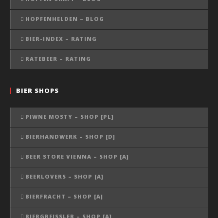
HOPFENHELDEN – BLOG
BIER-INDEX – RATING
RATEBEER – RATING
BIER SHOPS
PIWNE MOSTY – SHOP [PL]
BIERHANDWERK – SHOP [D]
BEER STORE VIENNA – SHOP [A]
BEERLOVERS – SHOP [A]
BIERFRACHT – SHOP [A]
BIERGREISSLER – SHOP [A]