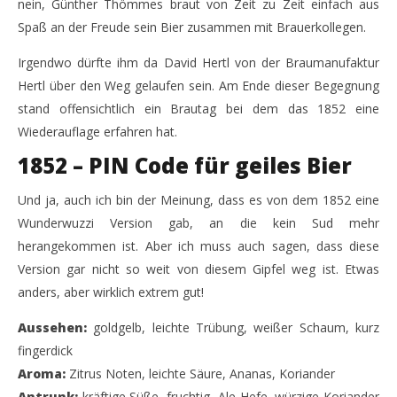
nein, Günther Thömmes braut von Zeit zu Zeit einfach aus
1852 reloaded – Bierzauberei & Braumanufaktur
Sch
Spaß an der Freude sein Bier zusammen mit Brauerkollegen.
Hertl Collab
7.
Mar
Irgendwo dürfte ihm da David Hertl von der Braumanufaktur
7.
201
March
Hertl über den Weg gelaufen sein. Am Ende dieser Begegnung
M
2018
Monsta112
stand offensichtlich ein Brautag bei dem das 1852 eine
Wiederauflage erfahren hat.
1852 – PIN Code für geiles Bier
Und ja, auch ich bin der Meinung, dass es von dem 1852 eine
Wunderwuzzi Version gab, an die kein Sud mehr
herangekommen ist. Aber ich muss auch sagen, dass diese
Version gar nicht so weit von diesem Gipfel weg ist. Etwas
anders, aber wirklich extrem gut!
Aussehen:
goldgelb, leichte Trübung, weißer Schaum, kurz
fingerdick
Aroma:
Zitrus Noten, leichte Säure, Ananas, Koriander
Antrunk:
kräftige Süße, fruchtig, Ale Hefe, würzige Koriander