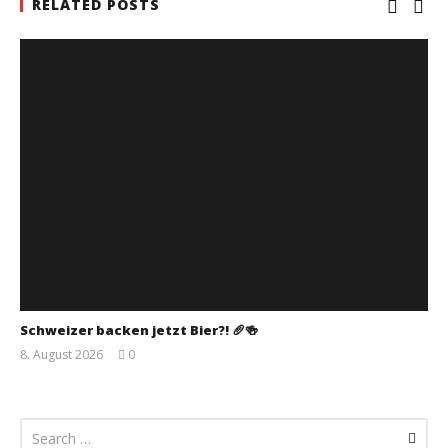
RELATED POSTS
Schweizer backen jetzt Bier?! 🥖🍻
8. August 2026
0
Monsta112