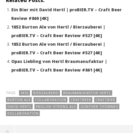
Related Posts:
Ein Bier mit David Hertl | proBIER.TV – Craft Beer
Review #860 [4K]
1852 Burton Ale von Hertl / Bierzauberei |
proBIER.TV – Craft Beer Review #527 [4K]
1852 Burton Ale von Hertl / Bierzauberei |
proBIER.TV – Craft Beer Review #527 [4K]
Opas Liebling von Hertl Braumanufaktur |
proBIER.TV – Craft Beer Review #861 [4K]
TAGS:
1852
BIERZAUBEREI
BRAUMANUFAKTUR HERTL
BURTON ALE
COLLABORATION
CRAFTBEER
CRAFTBIER
DAVID HERTL
ENGLISH STRONG ALE
GÜNTHER THÖMMES
KOLLABORATION