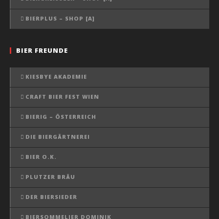
BIERPLUS – SHOP [A]
BIER FREUNDE
KIESBYE AKADEMIE
CRAFT BIER FEST WIEN
BIERIG – ÖSTERREICH
DIE BIERGÄRTNEREI
BIER O.K.
PLUTZER BRÄU
DER BIERSIEDER
BIERSOMMELIER DOMINIK