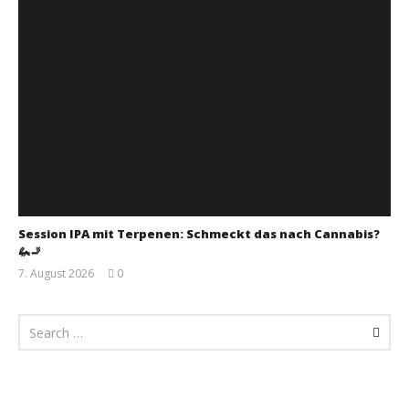
Session IPA mit Terpenen: Schmeckt das nach Cannabis?
🦗🚬
7. August 2026
0
Monsta112