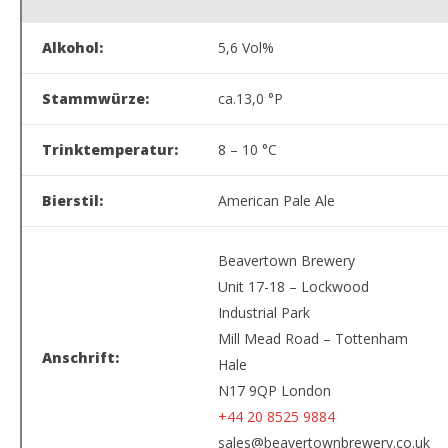
Alkohol:
5,6 Vol%
Stammwürze:
ca.13,0 °P
Trinktemperatur:
8 – 10 °C
Bierstil:
American Pale Ale
Beavertown Brewery
Unit 17-18 – Lockwood
Industrial Park
Mill Mead Road – Tottenham
Anschrift:
Hale
N17 9QP London
+44 20 8525 9884
sales@beavertownbrewery.co.uk