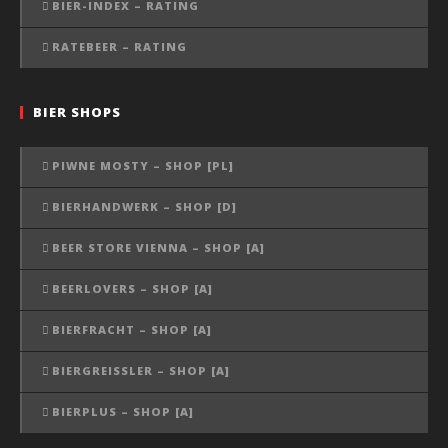
BIER-INDEX – RATING
RATEBEER – RATING
BIER SHOPS
PIWNE MOSTY – SHOP [PL]
BIERHANDWERK – SHOP [D]
BEER STORE VIENNA – SHOP [A]
BEERLOVERS – SHOP [A]
BIERFRACHT – SHOP [A]
BIERGREISSLER – SHOP [A]
BIERPLUS – SHOP [A]