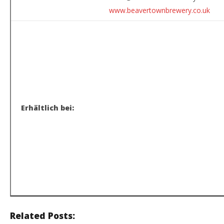
www.beavertownbrewery.co.uk
Erhältlich bei:
.
.
..
Related Posts: