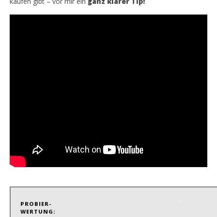
kaufen gibt – vor mir ein
ganz klarer Tip!
.
.
PROBIER-
WERTUNG: