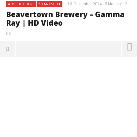
16. December 2014
Monsta112
AUS PROBIERT
STARTSEITE
Beavertown Brewery – Gamma
Ray | HD Video
0
NOW VIEWING