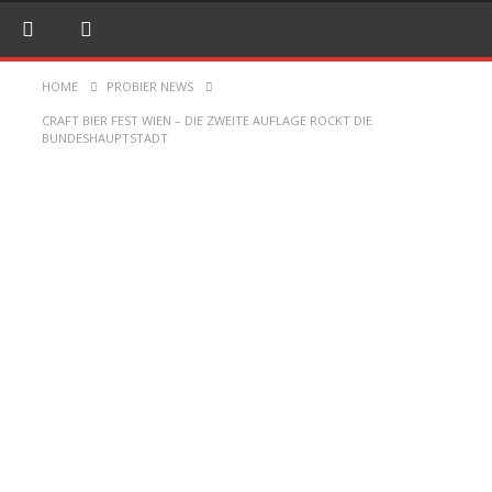
HOME
PROBIER NEWS
CRAFT BIER FEST WIEN – DIE ZWEITE AUFLAGE ROCKT DIE
BUNDESHAUPTSTADT