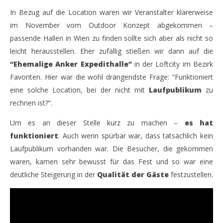
In Bezug auf die Location waren wir Veranstalter klarerweise
NOW VIEWING
im November vom Outdoor Konzept abgekommen –
passende Hallen in Wien zu finden sollte sich aber als nicht so
Craft Bier Fest Wien – Die zweite Auflage rockt die
Sch
leicht herausstellen. Eher zufällig stießen wir dann auf die
Bundeshauptstadt
25.
“Ehemalige Anker Expedithalle”
in der Loftcity im Bezirk
No
25.
201
November
Favoriten. Hier war die wohl drängendste Frage: “Funktioniert
M
2014
Monsta112
eine solche Location, bei der nicht mit
Laufpublikum
zu
rechnen ist?”.
Um es an dieser Stelle kurz zu machen –
es hat
funktioniert
. Auch wenn spürbar war, dass tatsächlich kein
Laufpublikum vorhanden war. Die Besucher, die gekommen
waren, kamen sehr bewusst für das Fest und so war eine
deutliche Steigerung in der
Qualität der Gäste
festzustellen.