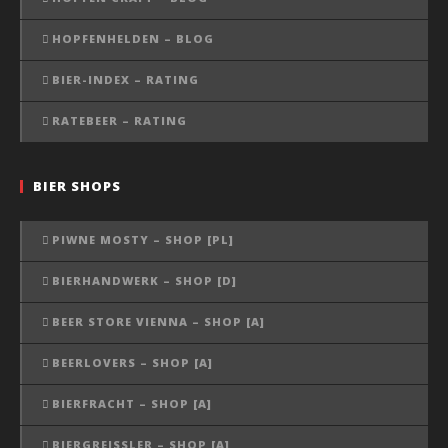
HOPFENHELDEN – BLOG
BIER-INDEX – RATING
RATEBEER – RATING
BIER SHOPS
PIWNE MOSTY – SHOP [PL]
BIERHANDWERK – SHOP [D]
BEER STORE VIENNA – SHOP [A]
BEERLOVERS – SHOP [A]
BIERFRACHT – SHOP [A]
BIERGREISSLER – SHOP [A]