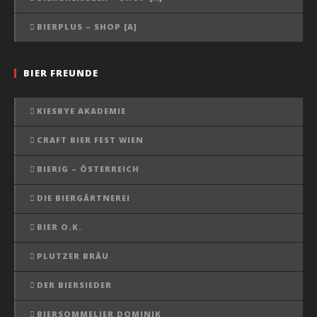
BIERPLUS – SHOP [A]
BIER FREUNDE
KIESBYE AKADEMIE
CRAFT BIER FEST WIEN
BIERIG – ÖSTERREICH
DIE BIERGÄRTNEREI
BIER O.K.
PLUTZER BRÄU
DER BIERSIEDER
BIERSOMMELIER DOMINIK