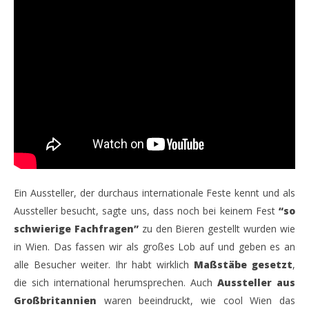
Ein Aussteller, der durchaus internationale Feste kennt und als
Aussteller besucht, sagte uns, dass noch bei keinem Fest
“so
schwierige Fachfragen”
zu den Bieren gestellt wurden wie
in Wien. Das fassen wir als großes Lob auf und geben es an
alle Besucher weiter. Ihr habt wirklich
Maßstäbe gesetzt
,
die sich international herumsprechen. Auch
Aussteller aus
Großbritannien
waren beeindruckt, wie cool Wien das