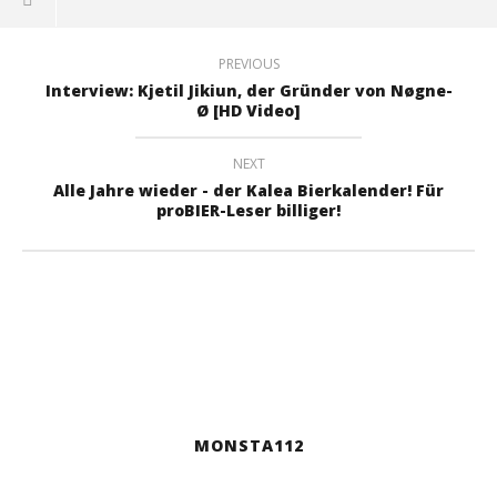
PREVIOUS
Interview: Kjetil Jikiun, der Gründer von Nøgne-
Ø [HD Video]
NEXT
Alle Jahre wieder - der Kalea Bierkalender! Für
proBIER-Leser billiger!
MONSTA112