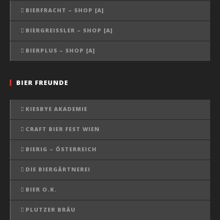
BIERFRACHT – SHOP [A]
BIERGREISSLER – SHOP [A]
BIERPLUS – SHOP [A]
BIER FREUNDE
KIESBYE AKADEMIE
CRAFT BIER FEST WIEN
BIERIG – ÖSTERREICH
DIE BIERGÄRTNEREI
BIER O.K.
PLUTZER BRÄU