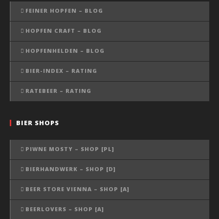
FEINER HOPFEN – BLOG
HOPFEN CRAFT – BLOG
HOPFENHELDEN – BLOG
BIER-INDEX – RATING
RATEBEER – RATING
BIER SHOPS
PIWNE MOSTY – SHOP [PL]
BIERHANDWERK – SHOP [D]
BEER STORE VIENNA – SHOP [A]
BEERLOVERS – SHOP [A]