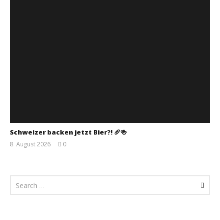
Schweizer backen jetzt Bier?! 🥖🍻
8. August 2026
0
Monsta112