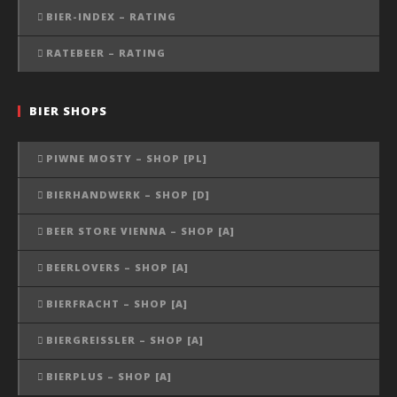
BIER-INDEX – RATING
RATEBEER – RATING
BIER SHOPS
PIWNE MOSTY – SHOP [PL]
BIERHANDWERK – SHOP [D]
BEER STORE VIENNA – SHOP [A]
BEERLOVERS – SHOP [A]
BIERFRACHT – SHOP [A]
BIERGREISSLER – SHOP [A]
BIERPLUS – SHOP [A]