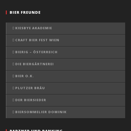
BIER FREUNDE
KIESBYE AKADEMIE
CRAFT BIER FEST WIEN
BIERIG – ÖSTERREICH
DIE BIERGÄRTNEREI
BIER O.K.
PLUTZER BRÄU
DER BIERSIEDER
BIERSOMMELIER DOMINIK