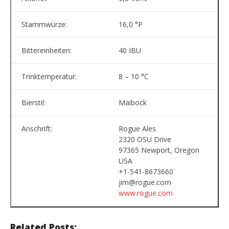
Stammwürze:
16,0 °P
Bittereinheiten:
40 IBU
Trinktemperatur:
8 – 10 °C
Bierstil:
Maibock
Anschrift:
Rogue Ales
2320 OSU Drive
97365 Newport, Oregon
USA
+1-541-8673660
jim@rogue.com
www.rogue.com
Related Posts: