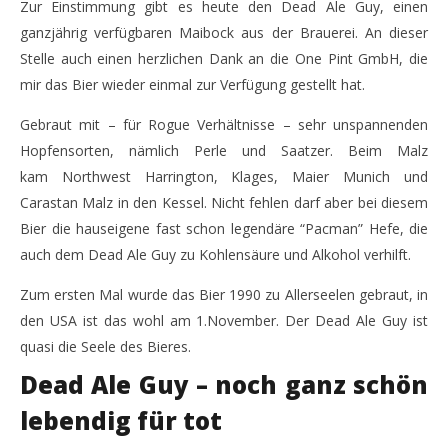
Zur Einstimmung gibt es heute den Dead Ale Guy, einen
NOW VIEWING
ganzjährig verfügbaren Maibock aus der Brauerei. An dieser
Rogue / Dead Ale Guy – Einstimmung auf eine große
Sch
Stelle auch einen herzlichen Dank an die One Pint GmbH, die
Reise
29.
mir das Bier wieder einmal zur Verfügung gestellt hat.
Aug
29.
201
August
Gebraut mit – für Rogue Verhältnisse – sehr unspannenden
M
2017
Monsta112
Hopfensorten, nämlich Perle und Saatzer. Beim Malz
kam Northwest Harrington, Klages, Maier Munich und
Carastan Malz in den Kessel. Nicht fehlen darf aber bei diesem
Bier die hauseigene fast schon legendäre “Pacman” Hefe, die
auch dem Dead Ale Guy zu Kohlensäure und Alkohol verhilft.
Zum ersten Mal wurde das Bier 1990 zu Allerseelen gebraut, in
den USA ist das wohl am 1.November. Der Dead Ale Guy ist
quasi die Seele des Bieres.
Dead Ale Guy – noch ganz schön
lebendig für tot