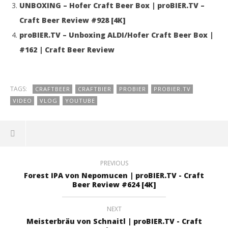
UNBOXING – Hofer Craft Beer Box | proBIER.TV –
Craft Beer Review #928 [4K]
proBIER.TV – Unboxing ALDI/Hofer Craft Beer Box |
#162 | Craft Beer Review
TAGS:
CRAFTBEER
CRAFTBIER
PROBIER
PROBIER.TV
VIDEO
VLOG
YOUTUBE
PREVIOUS
Forest IPA von Nepomucen | proBIER.TV - Craft
Beer Review #624 [4K]
NEXT
Meisterbräu von Schnaitl | proBIER.TV - Craft