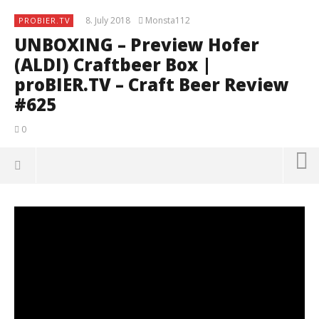
8. July 2018
Monsta112
PROBIER.TV
UNBOXING – Preview Hofer
(ALDI) Craftbeer Box |
proBIER.TV – Craft Beer Review
#625
0