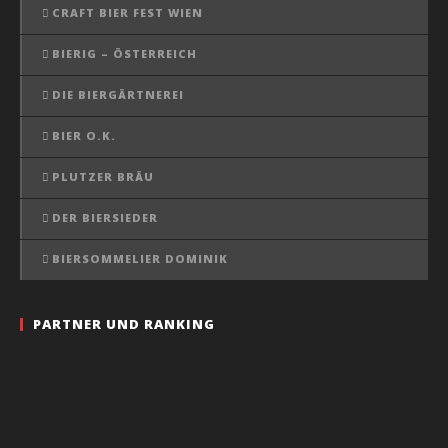
CRAFT BIER FEST WIEN
BIERIG – ÖSTERREICH
DIE BIERGÄRTNEREI
BIER O.K.
PLUTZER BRÄU
DER BIERSIEDER
BIERSOMMELIER DOMINIK
PARTNER UND RANKING