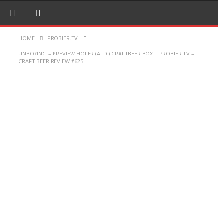
HOME
PROBIER.TV
UNBOXING – PREVIEW HOFER (ALDI) CRAFTBEER BOX | PROBIER.TV –
CRAFT BEER REVIEW #625