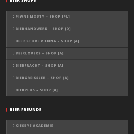
BIER SHOPS
PIWNE MOSTY – SHOP [PL]
BIERHANDWERK – SHOP [D]
BEER STORE VIENNA – SHOP [A]
BEERLOVERS – SHOP [A]
BIERFRACHT – SHOP [A]
BIERGREISSLER – SHOP [A]
BIERPLUS – SHOP [A]
BIER FREUNDE
KIESBYE AKADEMIE