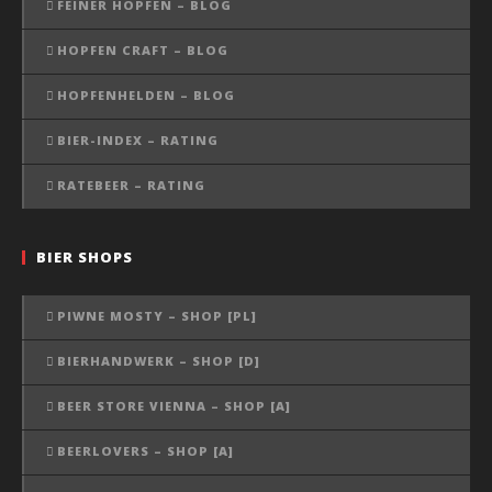
FEINER HOPFEN – BLOG
HOPFEN CRAFT – BLOG
HOPFENHELDEN – BLOG
BIER-INDEX – RATING
RATEBEER – RATING
BIER SHOPS
PIWNE MOSTY – SHOP [PL]
BIERHANDWERK – SHOP [D]
BEER STORE VIENNA – SHOP [A]
BEERLOVERS – SHOP [A]