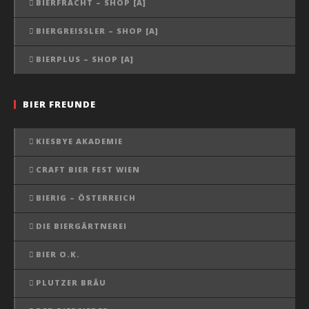
BIERFRACHT – SHOP [A]
BIERGREISSLER – SHOP [A]
BIERPLUS – SHOP [A]
BIER FREUNDE
KIESBYE AKADEMIE
CRAFT BIER FEST WIEN
BIERIG – ÖSTERREICH
DIE BIERGÄRTNEREI
BIER O.K.
PLUTZER BRÄU