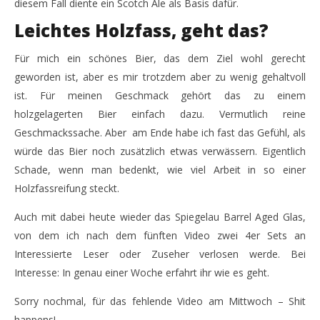
diesem Fall diente ein Scotch Ale als Basis dafür.
Das Brewdog Bourbon Baby ist Holzfass Bier #2
IP
Leichtes Holzfass, geht das?
Ni
23.
September
23.
Für mich ein schönes Bier, das dem Ziel wohl gerecht
2016
Sep
Monsta112
201
geworden ist, aber es mir trotzdem aber zu wenig gehaltvoll
M
ist. Für meinen Geschmack gehört das zu einem
holzgelagerten Bier einfach dazu. Vermutlich reine
Geschmackssache. Aber am Ende habe ich fast das Gefühl, als
würde das Bier noch zusätzlich etwas verwässern. Eigentlich
Schade, wenn man bedenkt, wie viel Arbeit in so einer
Holzfassreifung steckt.
Auch mit dabei heute wieder das Spiegelau Barrel Aged Glas,
von dem ich nach dem fünften Video zwei 4er Sets an
Interessierte Leser oder Zuseher verlosen werde. Bei
Interesse: In genau einer Woche erfahrt ihr wie es geht.
Sorry nochmal, für das fehlende Video am Mittwoch – Shit
happens!