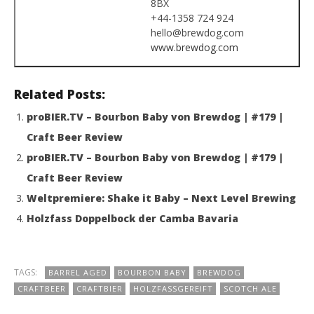
8BX
+44-1358 724 924
hello@brewdog.com
www.brewdog.com
Related Posts:
proBIER.TV – Bourbon Baby von Brewdog | #179 |
Craft Beer Review
proBIER.TV – Bourbon Baby von Brewdog | #179 |
Craft Beer Review
Weltpremiere: Shake it Baby – Next Level Brewing
Holzfass Doppelbock der Camba Bavaria
TAGS:
BARREL AGED
BOURBON BABY
BREWDOG
CRAFTBEER
CRAFTBIER
HOLZFASSGEREIFT
SCOTCH ALE