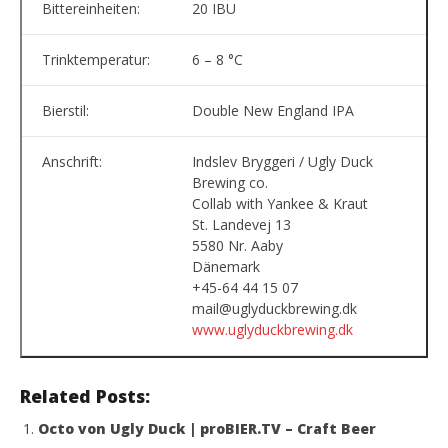
Bittereinheiten:
20 IBU
Trinktemperatur:
6 – 8 °C
Bierstil:
Double New England IPA
Anschrift:
Indslev Bryggeri / Ugly Duck
Brewing co.
Collab with Yankee & Kraut
St. Landevej 13
5580 Nr. Aaby
Dänemark
+45-64 44 15 07
mail@uglyduckbrewing.dk
www.uglyduckbrewing.dk
Related Posts:
Octo von Ugly Duck | proBIER.TV – Craft Beer