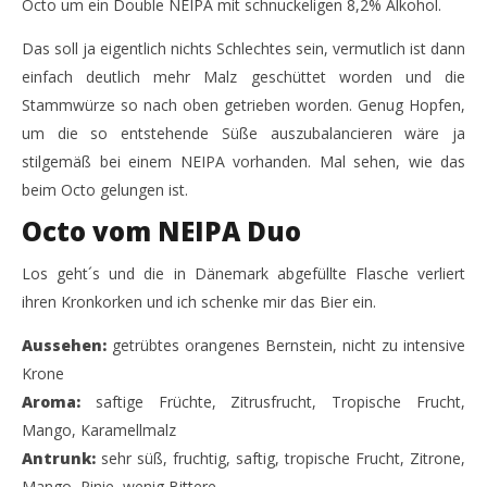
Octo um ein Double NEIPA mit schnuckeligen 8,2% Alkohol.
OCTO – Double NEIPA von Ugly Duck / Yankee&Kraut
Se
Das soll ja eigentlich nichts Schlechtes sein, vermutlich ist dann
Ca
28.
March
einfach deutlich mehr Malz geschüttet worden und die
28.
2018
Mar
Stammwürze so nach oben getrieben worden. Genug Hopfen,
Monsta112
201
M
um die so entstehende Süße auszubalancieren wäre ja
stilgemäß bei einem NEIPA vorhanden. Mal sehen, wie das
beim Octo gelungen ist.
Octo vom NEIPA Duo
Los geht´s und die in Dänemark abgefüllte Flasche verliert
ihren Kronkorken und ich schenke mir das Bier ein.
Aussehen:
getrübtes orangenes Bernstein, nicht zu intensive
Krone
Aroma:
saftige Früchte, Zitrusfrucht, Tropische Frucht,
Mango, Karamellmalz
Antrunk:
sehr süß, fruchtig, saftig, tropische Frucht, Zitrone,
Mango, Pinie, wenig Bittere