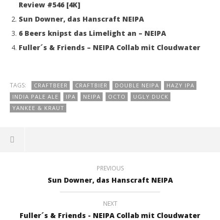
Review #546 [4K]
Sun Downer, das Hanscraft NEIPA
6 Beers knipst das Limelight an – NEIPA
Fuller´s & Friends – NEIPA Collab mit Cloudwater
TAGS:
CRAFTBEER
CRAFTBIER
DOUBLE NEIPA
HAZY IPA
INDIA PALE ALE
IPA
NEIPA
OCTO
UGLY DUCK
YANKEE & KRAUT
PREVIOUS
Sun Downer, das Hanscraft NEIPA
NEXT
Fuller´s & Friends - NEIPA Collab mit Cloudwater