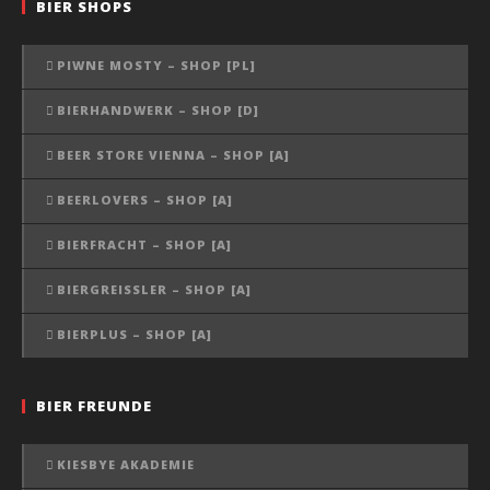
BIER SHOPS
PIWNE MOSTY – SHOP [PL]
BIERHANDWERK – SHOP [D]
BEER STORE VIENNA – SHOP [A]
BEERLOVERS – SHOP [A]
BIERFRACHT – SHOP [A]
BIERGREISSLER – SHOP [A]
BIERPLUS – SHOP [A]
BIER FREUNDE
KIESBYE AKADEMIE