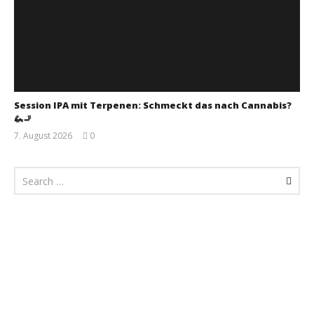
Session IPA mit Terpenen: Schmeckt das nach Cannabis?
🦗🚬
7. August 2026
0
Monsta112