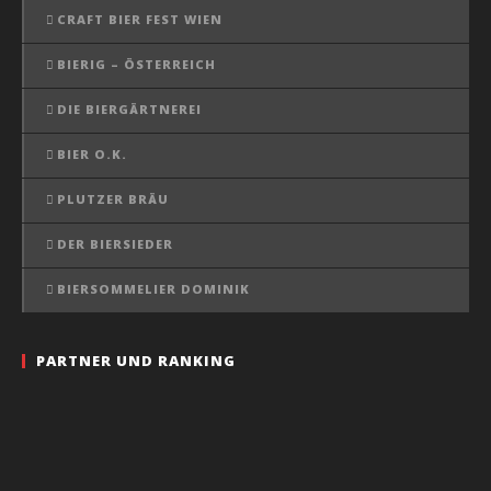
CRAFT BIER FEST WIEN
BIERIG – ÖSTERREICH
DIE BIERGÄRTNEREI
BIER O.K.
PLUTZER BRÄU
DER BIERSIEDER
BIERSOMMELIER DOMINIK
PARTNER UND RANKING