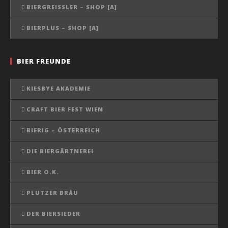
BIERGREISSLER – SHOP [A]
BIERPLUS – SHOP [A]
BIER FREUNDE
KIESBYE AKADEMIE
CRAFT BIER FEST WIEN
BIERIG – ÖSTERREICH
DIE BIERGÄRTNEREI
BIER O.K.
PLUTZER BRÄU
DER BIERSIEDER