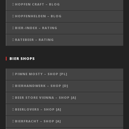
HOPFEN CRAFT – BLOG
HOPFENHELDEN – BLOG
BIER-INDEX – RATING
RATEBEER – RATING
BIER SHOPS
PIWNE MOSTY – SHOP [PL]
BIERHANDWERK – SHOP [D]
BEER STORE VIENNA – SHOP [A]
BEERLOVERS – SHOP [A]
BIERFRACHT – SHOP [A]