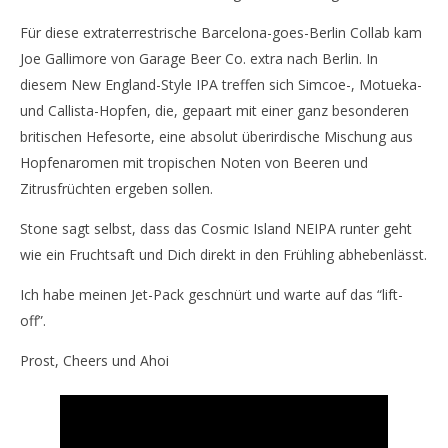
11.
11.
Für diese extraterrestrische Barcelona-goes-Berlin Collab kam
May
Ma
2019
201
Joe Gallimore von Garage Beer Co. extra nach Berlin. In
Monsta112
M
diesem New England-Style IPA treffen sich Simcoe-, Motueka-
und Callista-Hopfen, die, gepaart mit einer ganz besonderen
britischen Hefesorte, eine absolut überirdische Mischung aus
Hopfenaromen mit tropischen Noten von Beeren und
Zitrusfrüchten ergeben sollen.
Stone sagt selbst, dass das Cosmic Island NEIPA runter geht
wie ein Fruchtsaft und Dich direkt in den Frühling abhebenlässt.
Ich habe meinen Jet-Pack geschnürt und warte auf das “lift-
off”.
Prost, Cheers und Ahoi