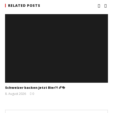
RELATED POSTS
Schweizer backen jetzt Bier?! 🥖🍻
8. August 2026
0
Monsta112