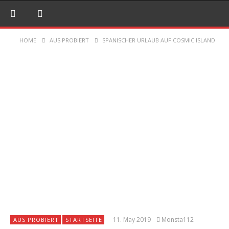
HOME
AUS PROBIERT
SPANISCHER URLAUB AUF COSMIC ISLAND
11. May 2019
Monsta112
AUS PROBIERT
STARTSEITE