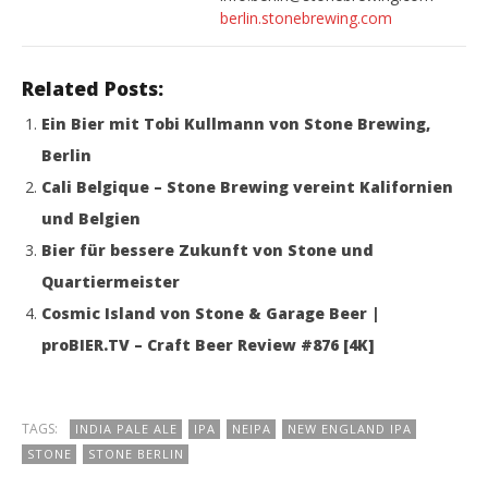
berlin.stonebrewing.com
Related Posts:
Ein Bier mit Tobi Kullmann von Stone Brewing,
Berlin
Cali Belgique – Stone Brewing vereint Kalifornien
und Belgien
Bier für bessere Zukunft von Stone und
Quartiermeister
Cosmic Island von Stone & Garage Beer |
proBIER.TV – Craft Beer Review #876 [4K]
TAGS:
INDIA PALE ALE
IPA
NEIPA
NEW ENGLAND IPA
STONE
STONE BERLIN