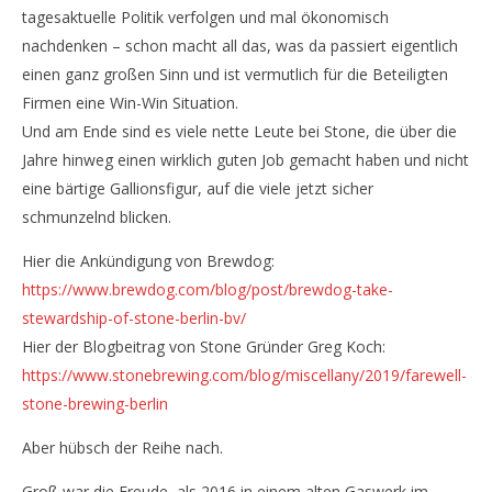
tagesaktuelle Politik verfolgen und mal ökonomisch
nachdenken – schon macht all das, was da passiert eigentlich
NOW VIEWING
einen ganz großen Sinn und ist vermutlich für die Beteiligten
Stone Brewing übergibt Standort Berlin Marienfeld
Se
Firmen eine Win-Win Situation.
an Brewdog
Ca
Und am Ende sind es viele nette Leute bei Stone, die über die
5.
5.
Jahre hinweg einen wirklich guten Job gemacht haben und nicht
April
Apr
2019
201
eine bärtige Gallionsfigur, auf die viele jetzt sicher
Monsta112
M
schmunzelnd blicken.
Hier die Ankündigung von Brewdog:
https://www.brewdog.com/blog/post/brewdog-take-
stewardship-of-stone-berlin-bv/
Hier der Blogbeitrag von Stone Gründer Greg Koch:
https://www.stonebrewing.com/blog/miscellany/2019/farewell-
stone-brewing-berlin
Aber hübsch der Reihe nach.
Groß war die Freude, als 2016 in einem alten Gaswerk im