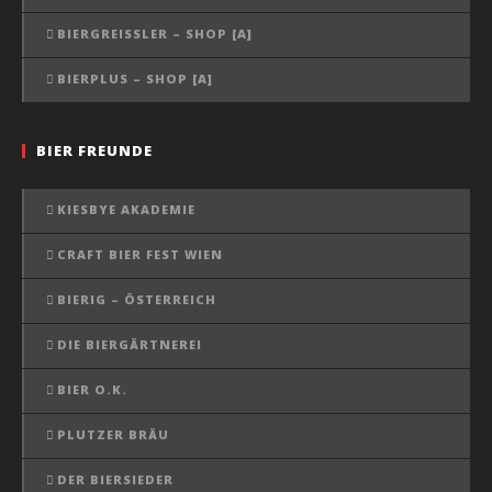
BIERGREISSLER – SHOP [A]
BIERPLUS – SHOP [A]
BIER FREUNDE
KIESBYE AKADEMIE
CRAFT BIER FEST WIEN
BIERIG – ÖSTERREICH
DIE BIERGÄRTNEREI
BIER O.K.
PLUTZER BRÄU
DER BIERSIEDER