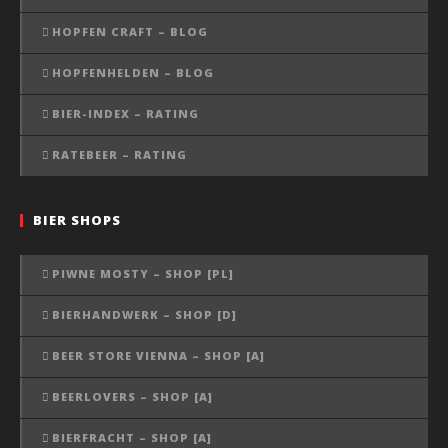
HOPFEN CRAFT – BLOG
HOPFENHELDEN – BLOG
BIER-INDEX – RATING
RATEBEER – RATING
BIER SHOPS
PIWNE MOSTY – SHOP [PL]
BIERHANDWERK – SHOP [D]
BEER STORE VIENNA – SHOP [A]
BEERLOVERS – SHOP [A]
BIERFRACHT – SHOP [A]