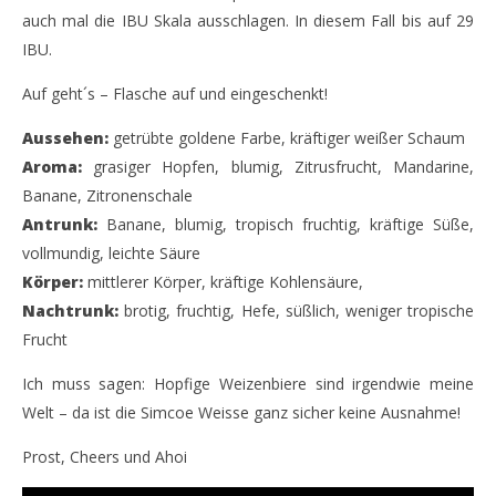
auch mal die IBU Skala ausschlagen. In diesem Fall bis auf 29
Simcoe Weisse – Hopfiges von der Camba Bavaria
IP
IBU.
Ni
1.
September
1.
2018
Auf geht´s – Flasche auf und eingeschenkt!
Sep
Monsta112
201
M
Aussehen:
getrübte goldene Farbe, kräftiger weißer Schaum
Aroma:
grasiger Hopfen, blumig, Zitrusfrucht, Mandarine,
Banane, Zitronenschale
Antrunk:
Banane, blumig, tropisch fruchtig, kräftige Süße,
vollmundig, leichte Säure
Körper:
mittlerer Körper, kräftige Kohlensäure,
Nachtrunk:
brotig, fruchtig, Hefe, süßlich, weniger tropische
Frucht
Ich muss sagen: Hopfige Weizenbiere sind irgendwie meine
Welt – da ist die Simcoe Weisse ganz sicher keine Ausnahme!
Prost, Cheers und Ahoi