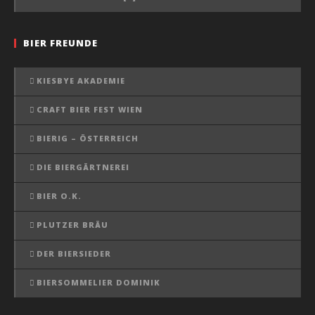
BIER FREUNDE
KIESBYE AKADEMIE
CRAFT BIER FEST WIEN
BIERIG – ÖSTERREICH
DIE BIERGÄRTNEREI
BIER O.K.
PLUTZER BRÄU
DER BIERSIEDER
BIERSOMMELIER DOMINIK