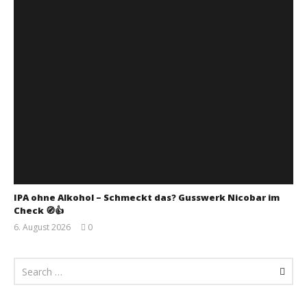
IPA ohne Alkohol – Schmeckt das? Gusswerk Nicobar im
Check 🧭👍
6. August 2026
0
Monsta112