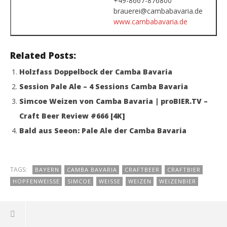
+49-8667-876800
brauerei@cambabavaria.de
www.cambabavaria.de
Related Posts:
Holzfass Doppelbock der Camba Bavaria
Session Pale Ale – 4 Sessions Camba Bavaria
Simcoe Weizen von Camba Bavaria | proBIER.TV –
Craft Beer Review #666 [4K]
Bald aus Seeon: Pale Ale der Camba Bavaria
TAGS:
BAYERN
CAMBA BAVARIA
CRAFTBEER
CRAFTBIER
HOPFENWEISSE
SIMCOE
WEISSE
WEIZEN
WEIZENBIER