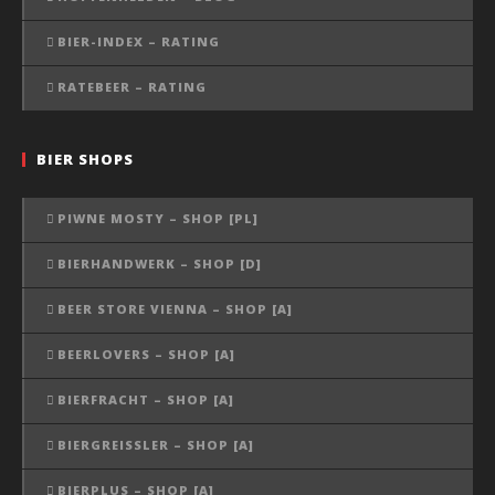
BIER-INDEX – RATING
RATEBEER – RATING
BIER SHOPS
PIWNE MOSTY – SHOP [PL]
BIERHANDWERK – SHOP [D]
BEER STORE VIENNA – SHOP [A]
BEERLOVERS – SHOP [A]
BIERFRACHT – SHOP [A]
BIERGREISSLER – SHOP [A]
BIERPLUS – SHOP [A]