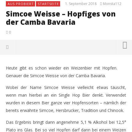
1. September 2018
Monsta112
AUS PROBIERT
STARTSEITE
Simcoe Weisse – Hopfiges von
der Camba Bavaria
0
Heute gibt es schon wieder ein Weizenbier mit Hopfen.
Genauer die Simcoe Weisse von der Camba Bavaria.
Wobei der Name Simcoe Weisse vielleicht etwas täuscht,
wenn man hierbei an ein Single Hop Bier denkt. Verwendet
wurden in diesem Bier ganze vier Hopfensorten – nämlich der
bereits erwähnte Simcoe, Hersbrucker, Tradition und Chinook.
Das Ergebnis bringt dann angenehme 5,1 % Alkohol bei 12,5°
NOW VIEWING
Plato ins Glas. Bei so viel Hopfen darf dann bei einem Weizen