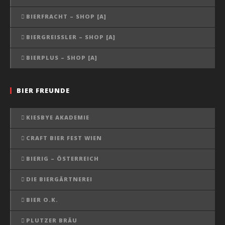
BIERFRACHT – SHOP [A]
BIERGREISSLER – SHOP [A]
BIERPLUS – SHOP [A]
BIER FREUNDE
KIESBYE AKADEMIE
CRAFT BIER FEST WIEN
BIERIG – ÖSTERREICH
DIE BIERGÄRTNEREI
BIER O.K.
PLUTZER BRÄU