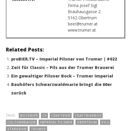
Firma Josef Sigl
Brauhausgasse 2
5162 Obertrum
beer@trumer.at
www.trumer.at
Related Posts:
proBIER.TV – Imperial Pilsner von Trumer | #022
Zeit für Classic – Pils aus der Trumer Brauerei
Ein gewaltiger Pilsner Bock – Trumer Imperial
Bauhöfers Schwarzwaldmarie bringt die 60er
zurück
TAGS:
BOCKBIER
C9
CRAFTBIER
CRAFTBIERBOX
CULTURBRAUER
IMPERIAL PILSNER
OBERTRUM
PILS
STARKBIER
TRUMER