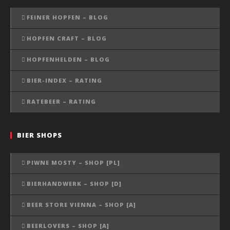
FEINER HOPFEN – BLOG
HOPFEN CRAFT – BLOG
HOPFENHELDEN – BLOG
BIER-INDEX – RATING
RATEBEER – RATING
BIER SHOPS
PIWNE MOSTY – SHOP [PL]
BIERHANDWERK – SHOP [D]
BEER STORE VIENNA – SHOP [A]
BEERLOVERS – SHOP [A]