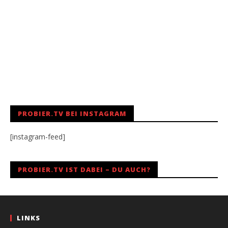
PROBIER.TV BEI INSTAGRAM
[instagram-feed]
PROBIER.TV IST DABEI – DU AUCH?
LINKS