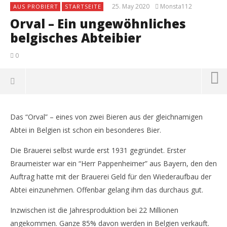
25. May 2020
Monsta112
AUS PROBIERT
STARTSEITE
Orval – Ein ungewöhnliches
belgisches Abteibier
0
Das “Orval” – eines von zwei Bieren aus der gleichnamigen
Abtei in Belgien ist schon ein besonderes Bier.
Die Brauerei selbst wurde erst 1931 gegründet. Erster
Braumeister war ein “Herr Pappenheimer” aus Bayern, den den
Auftrag hatte mit der Brauerei Geld für den Wiederaufbau der
Abtei einzunehmen. Offenbar gelang ihm das durchaus gut.
Inzwischen ist die Jahresproduktion bei 22 Millionen
NOW VIEWING
angekommen. Ganze 85% davon werden in Belgien verkauft.