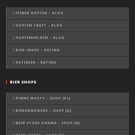
FEINER HOPFEN – BLOG
HOPFEN CRAFT – BLOG
HOPFENHELDEN – BLOG
BIER-INDEX – RATING
RATEBEER – RATING
BIER SHOPS
PIWNE MOSTY – SHOP [PL]
BIERHANDWERK – SHOP [D]
BEER STORE VIENNA – SHOP [A]