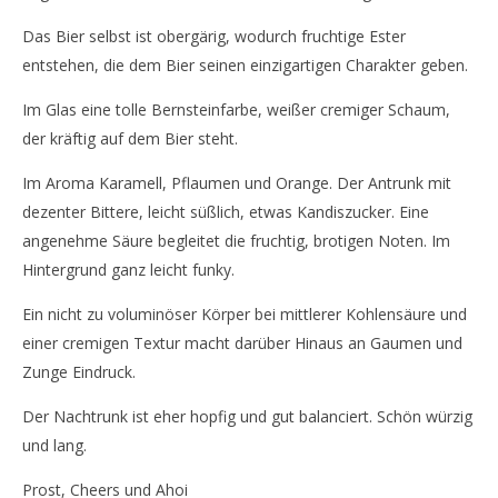
Orval – Ein ungewöhnliches belgisches Abteibier
Se
Das Bier selbst ist obergärig, wodurch fruchtige Ester
Ca
25.
entstehen, die dem Bier seinen einzigartigen Charakter geben.
May
25.
2020
Ma
Monsta112
Im Glas eine tolle Bernsteinfarbe, weißer cremiger Schaum,
202
M
der kräftig auf dem Bier steht.
Im Aroma Karamell, Pflaumen und Orange. Der Antrunk mit
dezenter Bittere, leicht süßlich, etwas Kandiszucker. Eine
angenehme Säure begleitet die fruchtig, brotigen Noten. Im
Hintergrund ganz leicht funky.
Ein nicht zu voluminöser Körper bei mittlerer Kohlensäure und
einer cremigen Textur macht darüber Hinaus an Gaumen und
Zunge Eindruck.
Der Nachtrunk ist eher hopfig und gut balanciert. Schön würzig
und lang.
Prost, Cheers und Ahoi