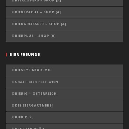
BEERLOVERS – SHOP [A]
BIERFRACHT – SHOP [A]
BIERGREISSLER – SHOP [A]
BIERPLUS – SHOP [A]
BIER FREUNDE
KIESBYE AKADEMIE
CRAFT BIER FEST WIEN
BIERIG – ÖSTERREICH
DIE BIERGÄRTNEREI
BIER O.K.
PLUTZER BRÄU