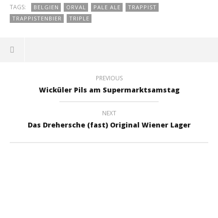
TAGS:
BELGIEN
ORVAL
PALE ALE
TRAPPIST
TRAPPISTENBIER
TRIPLE
PREVIOUS
Wicküler Pils am Supermarktsamstag
NEXT
Das Drehersche (fast) Original Wiener Lager