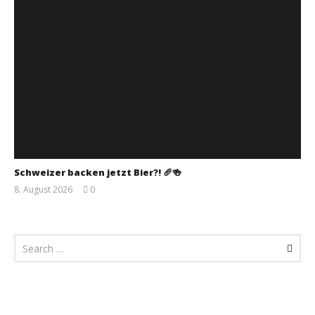
Schweizer backen jetzt Bier?! 🥖🍻
8. August 2026
0
Monsta112