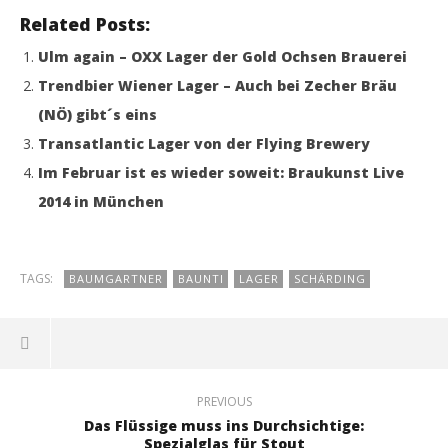
Related Posts:
Ulm again – OXX Lager der Gold Ochsen Brauerei
Trendbier Wiener Lager – Auch bei Zecher Bräu
(NÖ) gibt´s eins
Transatlantic Lager von der Flying Brewery
Im Februar ist es wieder soweit: Braukunst Live
2014 in München
TAGS:
BAUMGARTNER
BAUNTI
LAGER
SCHÄRDING
PREVIOUS
Das Flüssige muss ins Durchsichtige:
Spezialglas für Stout