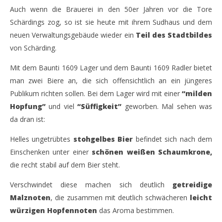
Auch wenn die Brauerei in den 50er Jahren vor die Tore
Braukunst aus Schärding – Baunti 1609 Lager
Sch
Schärdings zog, so ist sie heute mit ihrem Sudhaus und dem
23.
23.
April
Apr
neuen Verwaltungsgebäude wieder ein
Teil des Stadtbildes
2014
201
von Schärding.
Monsta112
M
Mit dem Baunti 1609 Lager und dem Baunti 1609 Radler bietet
man zwei Biere an, die sich offensichtlich an ein jüngeres
Publikum richten sollen. Bei dem Lager wird mit einer
“milden
Hopfung”
und viel
“Süffigkeit”
geworben. Mal sehen was
da dran ist:
Helles ungetrübtes
stohgelbes Bier
befindet sich nach dem
Einschenken unter einer
schönen weißen Schaumkrone,
die recht stabil auf dem Bier steht.
Verschwindet diese machen sich deutlich
getreidige
Malznoten
, die zusammen mit deutlich schwächeren
leicht
würzigen Hopfennoten
das Aroma bestimmen.