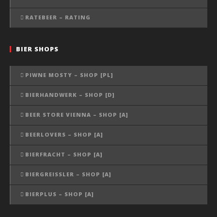
RATEBEER – RATING
BIER SHOPS
PIWNE MOSTY – SHOP [PL]
BIERHANDWERK – SHOP [D]
BEER STORE VIENNA – SHOP [A]
BEERLOVERS – SHOP [A]
BIERFRACHT – SHOP [A]
BIERGREISSLER – SHOP [A]
BIERPLUS – SHOP [A]