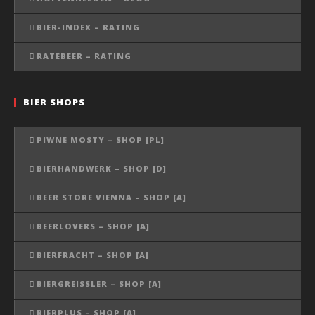
BIER-INDEX – RATING
RATEBEER – RATING
BIER SHOPS
PIWNE MOSTY – SHOP [PL]
BIERHANDWERK – SHOP [D]
BEER STORE VIENNA – SHOP [A]
BEERLOVERS – SHOP [A]
BIERFRACHT – SHOP [A]
BIERGREISSLER – SHOP [A]
BIERPLUS – SHOP [A]