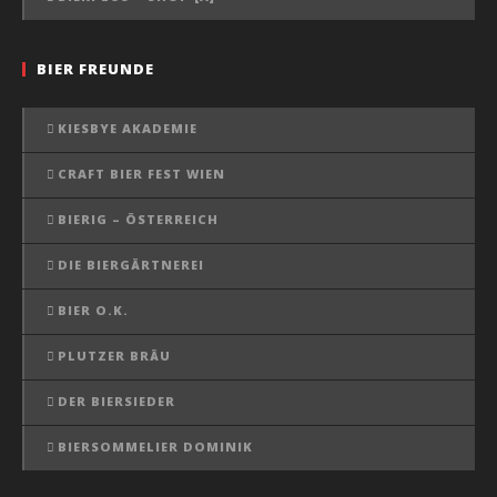
BIER FREUNDE
KIESBYE AKADEMIE
CRAFT BIER FEST WIEN
BIERIG – ÖSTERREICH
DIE BIERGÄRTNEREI
BIER O.K.
PLUTZER BRÄU
DER BIERSIEDER
BIERSOMMELIER DOMINIK