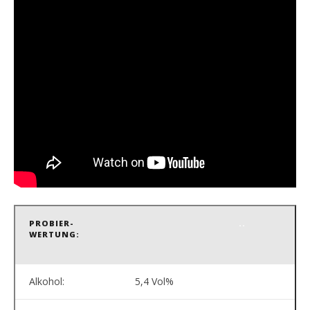
PROBIER-
..
WERTUNG:
Alkohol:
5,4 Vol%