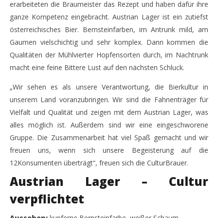
erarbeiteten die Braumeister das Rezept und haben dafür ihre
NOW VIEWING
ganze Kompetenz eingebracht. Austrian Lager ist ein zutiefst
österreichisches Bier. Bernsteinfarben, im Antrunk mild, am
Austrian Lager – Erster Collab der österreichischen
IP
Gaumen vielschichtig und sehr komplex. Dann kommen die
Culturbrauer
Ni
Qualitäten der Mühlvierter Hopfensorten durch, im Nachtrunk
12.
12.
January
Jan
macht eine feine Bittere Lust auf den nächsten Schluck.
2018
201
Monsta112
M
„Wir sehen es als unsere Verantwortung, die Bierkultur in
unserem Land voranzubringen. Wir sind die Fahnenträger für
Vielfalt und Qualität und zeigen mit dem Austrian Lager, was
alles möglich ist. Außerdem sind wir eine eingeschworene
Gruppe. Die Zusammenarbeit hat viel Spaß gemacht und wir
freuen uns, wenn sich unsere Begeisterung auf die
12Konsumenten überträgt“, freuen sich die CulturBrauer.
Austrian Lager – Cultur
verpflichtet
Aussehen:
kupferne Bernsteinfarbe, weißer Schaum