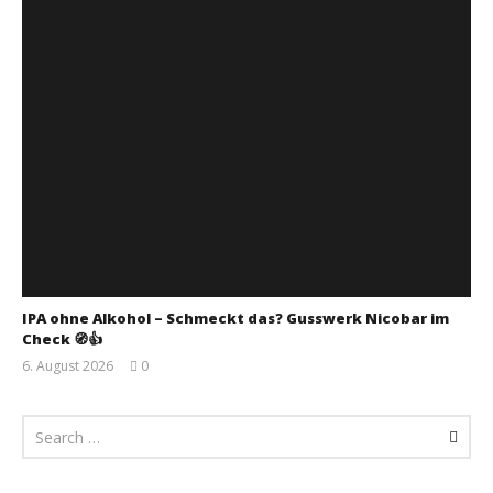
IPA ohne Alkohol – Schmeckt das? Gusswerk Nicobar im
Check 🧭👍
6. August 2026
0
Monsta112