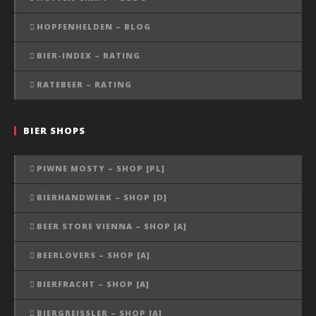
HOPFENHELDEN – BLOG
BIER-INDEX – RATING
RATEBEER – RATING
BIER SHOPS
PIWNE MOSTY – SHOP [PL]
BIERHANDWERK – SHOP [D]
BEER STORE VIENNA – SHOP [A]
BEERLOVERS – SHOP [A]
BIERFRACHT – SHOP [A]
BIERGREISSLER – SHOP [A]