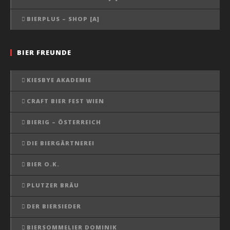
BIERPLUS – SHOP [A]
BIER FREUNDE
KIESBYE AKADEMIE
CRAFT BIER FEST WIEN
BIERIG – ÖSTERREICH
DIE BIERGÄRTNEREI
BIER O.K.
PLUTZER BRÄU
DER BIERSIEDER
BIERSOMMELIER DOMINIK