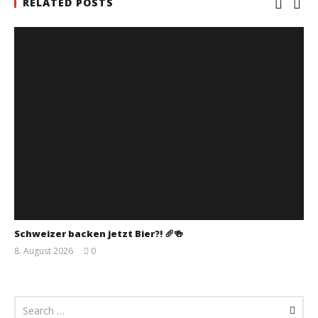
RELATED POSTS
Schweizer backen jetzt Bier?! 🥖🍻
8. August 2026
0
Monsta112