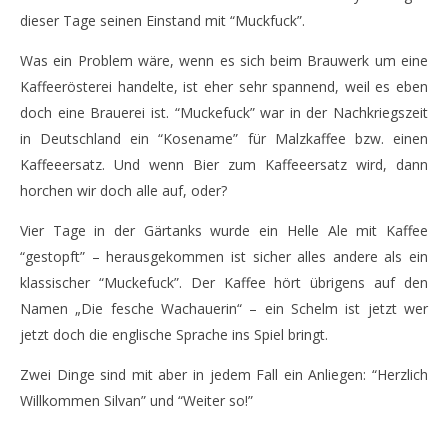
NOW VIEWING
dieser Tage seinen Einstand mit “Muckfuck”.
Muckefuck – Wechsel im Brauwerk – Jetzt erstmal
Sch
Was ein Problem wäre, wenn es sich beim Brauwerk um eine
´nen Kaffee
25.
Kaffeerösterei handelte, ist eher sehr spannend, weil es eben
Jan
25.
201
doch eine Brauerei ist. “Muckefuck” war in der Nachkriegszeit
January
M
2016
in Deutschland ein “Kosename” für Malzkaffee bzw. einen
Monsta112
Kaffeeersatz. Und wenn Bier zum Kaffeeersatz wird, dann
horchen wir doch alle auf, oder?
Vier Tage in der Gärtanks wurde ein Helle Ale mit Kaffee
“gestopft” – herausgekommen ist sicher alles andere als ein
klassischer “Muckefuck”. Der Kaffee hört übrigens auf den
Namen „Die fesche Wachauerin“ – ein Schelm ist jetzt wer
jetzt doch die englische Sprache ins Spiel bringt.
Zwei Dinge sind mit aber in jedem Fall ein Anliegen: “Herzlich
Willkommen Silvan” und “Weiter so!”